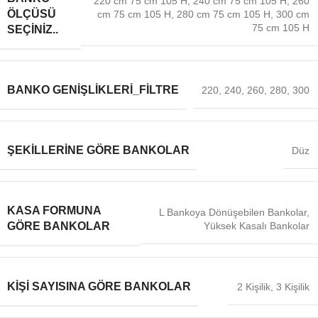
220 cm 75 cm 105 H
,
240 cm 75 cm 105 H
,
260
ÖLÇÜSÜ
cm 75 cm 105 H
,
280 cm 75 cm 105 H
,
300 cm
75 cm 105 H
SEÇINIZ..
BANKO GENIŞLIKLERI_FILTRE
220
,
240
,
260
,
280
,
300
ŞEKILLERINE GÖRE BANKOLAR
Düz
KASA FORMUNA
L Bankoya Dönüşebilen Bankolar
,
Yüksek Kasalı Bankolar
GÖRE BANKOLAR
KIŞI SAYISINA GÖRE BANKOLAR
2 Kişilik
,
3 Kişilik