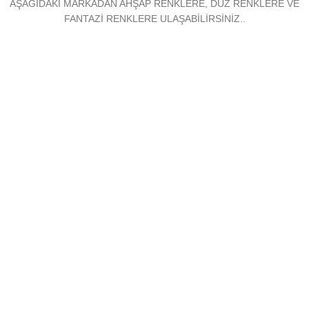
AŞAĞIDAKİ MARKADAN AHŞAP RENKLERE, DÜZ RENKLERE VE
FANTAZİ RENKLERE ULAŞABİLİRSİNİZ..