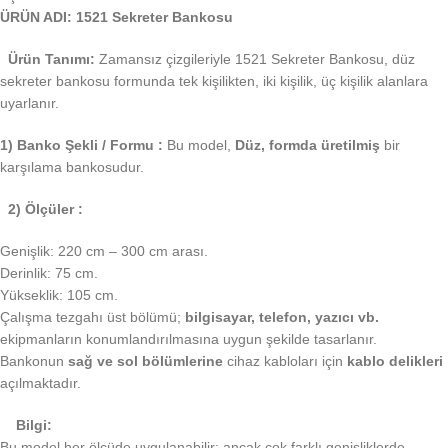
ÜRÜN ADI: 1521 Sekreter Bankosu
Ürün Tanımı:
Zamansız çizgileriyle 1521 Sekreter Bankosu, düz
sekreter bankosu formunda tek kişilikten, iki kişilik, üç kişilik alanlara
uyarlanır.
1) Banko Şekli / Formu :
Bu model,
Düz, formda üretilmiş
bir
karşılama bankosudur.
2) Ölçüler :
Genişlik: 220 cm – 300 cm arası.
Derinlik: 75 cm.
Yükseklik: 105 cm.
Çalışma tezgahı üst bölümü;
bilgisayar, telefon, yazıcı vb.
ekipmanların konumlandırılmasına uygun şekilde tasarlanır.
Bankonun
sağ ve sol bölümlerine
cihaz kabloları için
kablo delikleri
açılmaktadır.
Bilgi:
Bu model her ölçüde uygulanabilir; ancak çok farklı genişliklerde