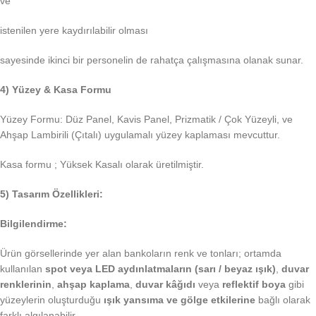
ve
istenilen yere kaydırılabilir olması
sayesinde ikinci bir personelin de rahatça çalışmasına olanak sunar.
4) Yüzey & Kasa Formu
Yüzey Formu: Düz Panel, Kavis Panel, Prizmatik / Çok Yüzeyli, ve
Ahşap Lambirili (Çıtalı) uygulamalı yüzey kaplaması mevcuttur.
Kasa formu ; Yüksek Kasalı olarak üretilmiştir.
5) Tasarım Özellikleri:
Bilgilendirme:
Ürün görsellerinde yer alan bankoların renk ve tonları; ortamda
kullanılan
spot veya LED aydınlatmaların (sarı / beyaz ışık)
,
duvar
renklerinin
,
ahşap kaplama
,
duvar kâğıdı
veya
reflektif boya
gibi
yüzeylerin oluşturduğu
ışık yansıma ve gölge etkilerine
bağlı olarak
farklı algılanabilir.