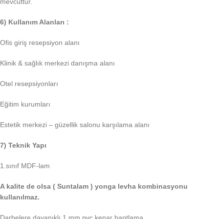
mevcuttur.
6) Kullanım Alanları :
Ofis giriş resepsiyon alanı
Klinik & sağlık merkezi danışma alanı
Otel resepsiyonları
Eğitim kurumları
Estetik merkezi – güzellik salonu karşılama alanı
7) Teknik Yapı
1.sınıf MDF-lam
A kalite de olsa ( Suntalam ) yonga levha kombinasyonu
kullanılmaz.
Darbelere dayanıklı 1 mm pvc kenar bantlama