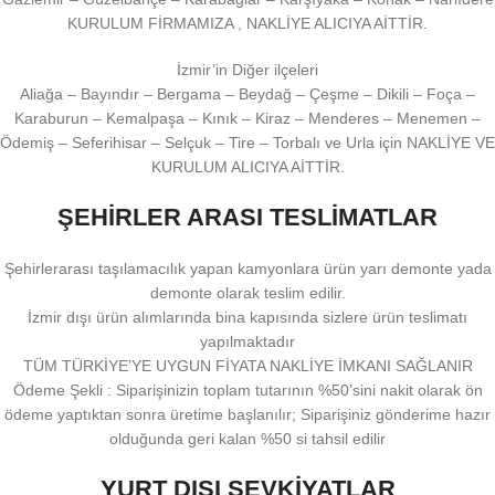
KURULUM FİRMAMIZA , NAKLİYE ALICIYA AİTTİR.
İzmir’in Diğer ilçeleri
Aliağa – Bayındır – Bergama – Beydağ – Çeşme – Dikili – Foça –
Karaburun – Kemalpaşa – Kınık – Kiraz – Menderes – Menemen –
Ödemiş – Seferihisar – Selçuk – Tire – Torbalı ve Urla için NAKLİYE VE
KURULUM ALICIYA AİTTİR.
ŞEHİRLER ARASI TESLİMATLAR
Şehirlerarası taşılamacılık yapan kamyonlara ürün yarı demonte yada
demonte olarak teslim edilir.
İzmir dışı ürün alımlarında bina kapısında sizlere ürün teslimatı
yapılmaktadır
TÜM TÜRKİYE’YE UYGUN FİYATA NAKLİYE İMKANI SAĞLANIR
Ödeme Şekli : Siparişinizin toplam tutarının %50’sini nakit olarak ön
ödeme yaptıktan sonra üretime başlanılır; Siparişiniz gönderime hazır
olduğunda geri kalan %50 si tahsil edilir
YURT DIŞI SEVKİYATLAR