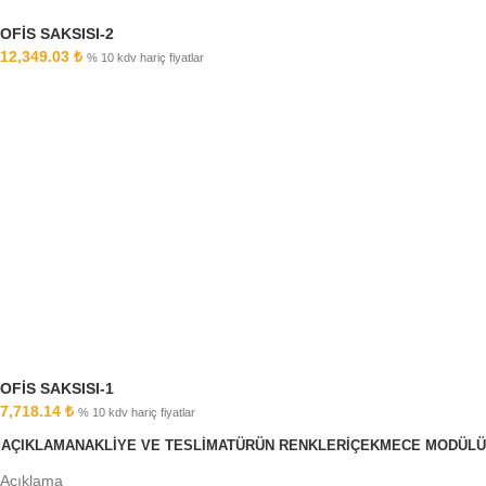
OFİS SAKSISI-2
12,349.03
₺
% 10 kdv hariç fiyatlar
OFİS SAKSISI-1
7,718.14
₺
% 10 kdv hariç fiyatlar
AÇIKLAMA
NAKLİYE VE TESLİMAT
ÜRÜN RENKLERİ
ÇEKMECE MODÜLÜ
Açıklama