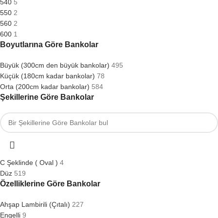
540
5
550
2
560
2
600
1
Boyutlarına Göre Bankolar
Büyük (300cm den büyük bankolar)
495
Küçük (180cm kadar bankolar)
78
Orta (200cm kadar bankolar)
584
Şekillerine Göre Bankolar
C Şeklinde ( Oval )
4
Düz
519
Özelliklerine Göre Bankolar
Ahşap Lambirili (Çıtalı)
227
Engelli
9