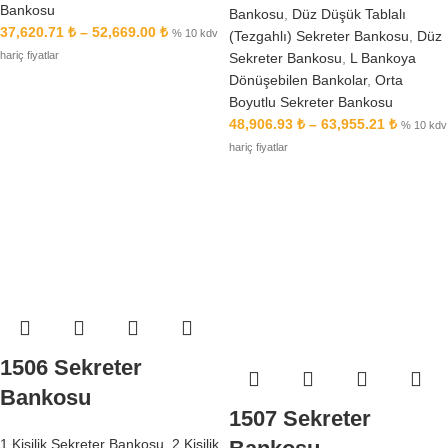
Bankosu
Bankosu
,
Düz Düşük Tablalı
37,620.71
₺
–
52,669.00
₺
% 10 kdv
(Tezgahlı) Sekreter Bankosu
,
Düz
hariç fiyatlar
Sekreter Bankosu
,
L Bankoya
Dönüşebilen Bankolar
,
Orta
Boyutlu Sekreter Bankosu
48,906.93
₺
–
63,955.21
₺
% 10 kdv
hariç fiyatlar
1506 Sekreter
Bankosu
1507 Sekreter
1 Kişilik Sekreter Bankosu
,
2 Kişilik