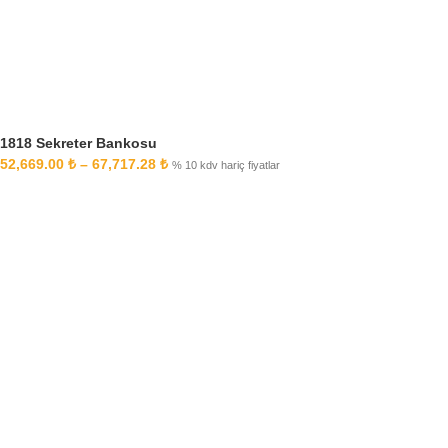
1818 Sekreter Bankosu
52,669.00
₺
–
67,717.28
₺
% 10 kdv hariç fiyatlar