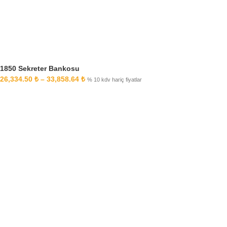
1850 Sekreter Bankosu
26,334.50
₺
–
33,858.64
₺
% 10 kdv hariç fiyatlar