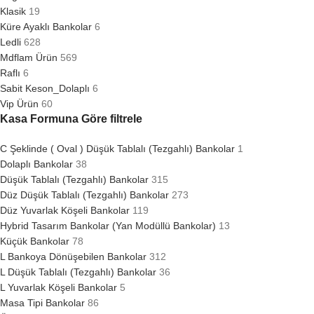
Klasik
19
Küre Ayaklı Bankolar
6
Ledli
628
Mdflam Ürün
569
Raflı
6
Sabit Keson_Dolaplı
6
Vip Ürün
60
Kasa Formuna Göre filtrele
C Şeklinde ( Oval ) Düşük Tablalı (Tezgahlı) Bankolar
1
Dolaplı Bankolar
38
Düşük Tablalı (Tezgahlı) Bankolar
315
Düz Düşük Tablalı (Tezgahlı) Bankolar
273
Düz Yuvarlak Köşeli Bankolar
119
Hybrid Tasarım Bankolar (Yan Modüllü Bankolar)
13
Küçük Bankolar
78
L Bankoya Dönüşebilen Bankolar
312
L Düşük Tablalı (Tezgahlı) Bankolar
36
L Yuvarlak Köşeli Bankolar
5
Masa Tipi Bankolar
86