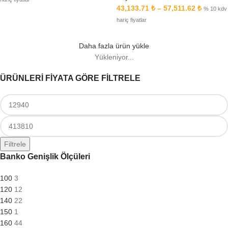
43,133.71
₺
–
57,511.62
₺
% 10 kdv
hariç fiyatlar
Daha fazla ürün yükle
Yükleniyor...
ÜRÜNLERİ FİYATA GÖRE FİLTRELE
Filtrele
Banko Genişlik Ölçüleri
100
3
120
12
140
22
150
1
160
44