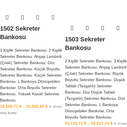
1502 Sekreter
Bankosu
1503 Sekreter
Bankosu
1 Kişilik Sekreter Bankosu
,
2 Kişilik
Sekreter Bankosu
,
Ahşap Lambirili
2 Kişilik Sekreter Bankosu
,
3 Kişilik
(Çıtalı) Sekreter Bankosu
,
Düz
Sekreter Bankosu
,
Ahşap Lambirili
Sekreter Bankosu
,
Küçük Boyutlu
(Çıtalı) Sekreter Bankosu
,
Büyük
Sekreter Bankosu
,
Küçük Sekreter
Boyutlu Sekreter Bankosu
,
Düşük
Bankosu
,
L Bankoya Dönüşebilen
Tablalı (Tezgahlı) Sekreter
Bankolar
,
Orta Boyutlu Sekreter
Bankosu
,
Düz Düşük Tablalı
Bankosu
,
Yüksek Kasalı Sekreter
(Tezgahlı) Sekreter Bankosu
,
Düz
Bankosu
Sekreter Bankosu
,
L Bankoya
19,555.71
₺
–
32,592.86
₺
% 10 kdv
Dönüşebilen Bankolar
,
Orta
hariç fiyatlar
Boyutlu Sekreter Bankosu
43,133.71
₺
–
53,917.14
₺
% 10 kdv