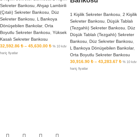
Bankosu
Sekreter Bankosu
,
Ahşap Lambirili
(Çıtalı) Sekreter Bankosu
,
Düz
1 Kişilik Sekreter Bankosu
,
2 Kişilik
Sekreter Bankosu
,
L Bankoya
Sekreter Bankosu
,
Düşük Tablalı
Dönüşebilen Bankolar
,
Orta
(Tezgahlı) Sekreter Bankosu
,
Düz
Boyutlu Sekreter Bankosu
,
Yüksek
Düşük Tablalı (Tezgahlı) Sekreter
Kasalı Sekreter Bankosu
Bankosu
,
Düz Sekreter Bankosu
,
32,592.86
₺
–
45,630.00
₺
% 10 kdv
L Bankoya Dönüşebilen Bankolar
,
hariç fiyatlar
Orta Boyutlu Sekreter Bankosu
30,916.90
₺
–
43,283.67
₺
% 10 kdv
hariç fiyatlar