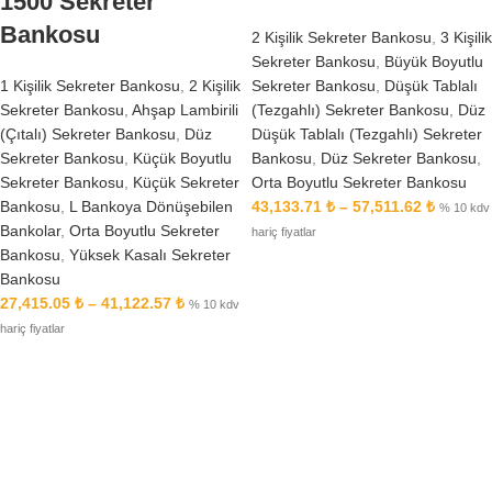
1500 Sekreter
Bankosu
2 Kişilik Sekreter Bankosu
,
3 Kişilik
Sekreter Bankosu
,
Büyük Boyutlu
Sekreter Bankosu
,
Düşük Tablalı
1 Kişilik Sekreter Bankosu
,
2 Kişilik
(Tezgahlı) Sekreter Bankosu
,
Düz
Sekreter Bankosu
,
Ahşap Lambirili
Düşük Tablalı (Tezgahlı) Sekreter
(Çıtalı) Sekreter Bankosu
,
Düz
Bankosu
,
Düz Sekreter Bankosu
,
Sekreter Bankosu
,
Küçük Boyutlu
Orta Boyutlu Sekreter Bankosu
Sekreter Bankosu
,
Küçük Sekreter
43,133.71
₺
–
57,511.62
₺
Bankosu
,
L Bankoya Dönüşebilen
% 10 kdv
Bankolar
,
Orta Boyutlu Sekreter
hariç fiyatlar
Bankosu
,
Yüksek Kasalı Sekreter
Bankosu
27,415.05
₺
–
41,122.57
₺
% 10 kdv
hariç fiyatlar