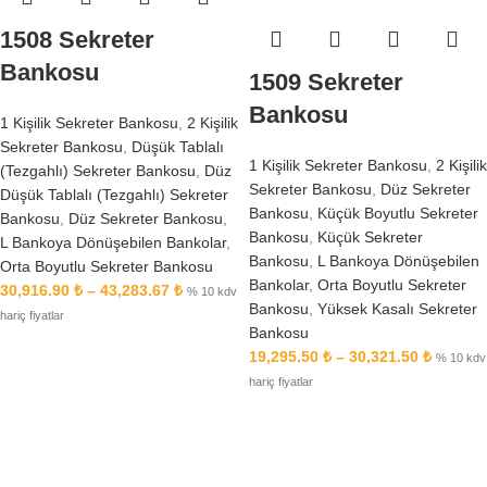
1508 Sekreter
Bankosu
1509 Sekreter
Bankosu
1 Kişilik Sekreter Bankosu
,
2 Kişilik
Sekreter Bankosu
,
Düşük Tablalı
1 Kişilik Sekreter Bankosu
,
2 Kişilik
(Tezgahlı) Sekreter Bankosu
,
Düz
Sekreter Bankosu
,
Düz Sekreter
Düşük Tablalı (Tezgahlı) Sekreter
Bankosu
,
Küçük Boyutlu Sekreter
Bankosu
,
Düz Sekreter Bankosu
,
Bankosu
,
Küçük Sekreter
L Bankoya Dönüşebilen Bankolar
,
Bankosu
,
L Bankoya Dönüşebilen
Orta Boyutlu Sekreter Bankosu
Bankolar
,
Orta Boyutlu Sekreter
30,916.90
₺
–
43,283.67
₺
% 10 kdv
Bankosu
,
Yüksek Kasalı Sekreter
hariç fiyatlar
Bankosu
19,295.50
₺
–
30,321.50
₺
% 10 kdv
hariç fiyatlar