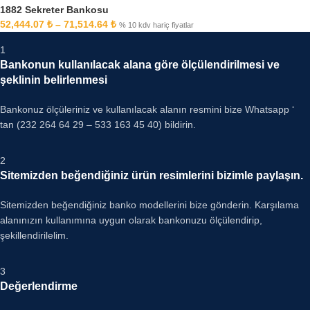
1882 Sekreter Bankosu
52,444.07
₺
–
71,514.64
₺
% 10 kdv hariç fiyatlar
1
Bankonun kullanılacak alana göre ölçülendirilmesi ve
şeklinin belirlenmesi
Bankonuz ölçüleriniz ve kullanılacak alanın resmini bize Whatsapp ‘
tan (232 264 64 29 – 533 163 45 40) bildirin.
2
Sitemizden beğendiğiniz ürün resimlerini bizimle paylaşın.
Sitemizden beğendiğiniz banko modellerini bize gönderin. Karşılama
alanınızın kullanımına uygun olarak bankonuzu ölçülendirip,
şekillendirilelim.
3
Değerlendirme