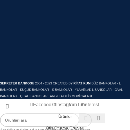
SEKRETER BANKOSU
2004 - 2023 CREATED BY
RİFAT KUM
DÜZ BANKOLAR - L
OFİS DOLAPLARI
BANKOLAR - KÜÇÜK BANKOLAR - S BANKOLAR - YUVARLAK L BANKOLAR - OVAL
BANKOLAR - ÇITALI BANKOLAR | ARGETA OFİS MOBİLYALARI.
Facebook
X
Instagram
YouTube
Pinterest
Ürünler
Ofis Oturma Grupları
Aradığınız ürünleri görmek için yazmaya başlayın.