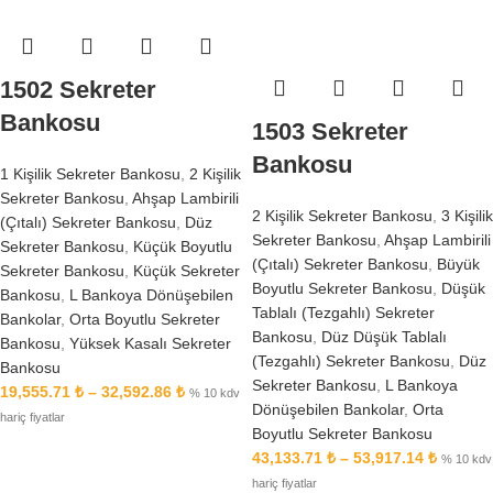
1502 Sekreter
Bankosu
1503 Sekreter
Bankosu
1 Kişilik Sekreter Bankosu
,
2 Kişilik
Sekreter Bankosu
,
Ahşap Lambirili
2 Kişilik Sekreter Bankosu
,
3 Kişilik
(Çıtalı) Sekreter Bankosu
,
Düz
Sekreter Bankosu
,
Ahşap Lambirili
Sekreter Bankosu
,
Küçük Boyutlu
(Çıtalı) Sekreter Bankosu
,
Büyük
Sekreter Bankosu
,
Küçük Sekreter
Boyutlu Sekreter Bankosu
,
Düşük
Bankosu
,
L Bankoya Dönüşebilen
Tablalı (Tezgahlı) Sekreter
Bankolar
,
Orta Boyutlu Sekreter
Bankosu
,
Düz Düşük Tablalı
Bankosu
,
Yüksek Kasalı Sekreter
(Tezgahlı) Sekreter Bankosu
,
Düz
Bankosu
Sekreter Bankosu
,
L Bankoya
19,555.71
₺
–
32,592.86
₺
% 10 kdv
Dönüşebilen Bankolar
,
Orta
hariç fiyatlar
Boyutlu Sekreter Bankosu
43,133.71
₺
–
53,917.14
₺
% 10 kdv
hariç fiyatlar