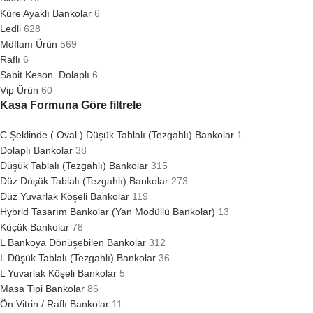
Küre Ayaklı Bankolar
6
Ledli
628
Mdflam Ürün
569
Raflı
6
Sabit Keson_Dolaplı
6
Vip Ürün
60
Kasa Formuna Göre filtrele
C Şeklinde ( Oval ) Düşük Tablalı (Tezgahlı) Bankolar
1
Dolaplı Bankolar
38
Düşük Tablalı (Tezgahlı) Bankolar
315
Düz Düşük Tablalı (Tezgahlı) Bankolar
273
Düz Yuvarlak Köşeli Bankolar
119
Hybrid Tasarım Bankolar (Yan Modüllü Bankolar)
13
Küçük Bankolar
78
L Bankoya Dönüşebilen Bankolar
312
L Düşük Tablalı (Tezgahlı) Bankolar
36
L Yuvarlak Köşeli Bankolar
5
Masa Tipi Bankolar
86
Ön Vitrin / Raflı Bankolar
11