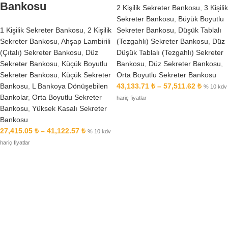
Bankosu
2 Kişilik Sekreter Bankosu
,
3 Kişilik
Sekreter Bankosu
,
Büyük Boyutlu
Sekreter Bankosu
,
Düşük Tablalı
1 Kişilik Sekreter Bankosu
,
2 Kişilik
(Tezgahlı) Sekreter Bankosu
,
Düz
Sekreter Bankosu
,
Ahşap Lambirili
Düşük Tablalı (Tezgahlı) Sekreter
(Çıtalı) Sekreter Bankosu
,
Düz
Bankosu
,
Düz Sekreter Bankosu
,
Sekreter Bankosu
,
Küçük Boyutlu
Orta Boyutlu Sekreter Bankosu
Sekreter Bankosu
,
Küçük Sekreter
43,133.71
₺
–
57,511.62
₺
Bankosu
,
L Bankoya Dönüşebilen
% 10 kdv
Bankolar
,
Orta Boyutlu Sekreter
hariç fiyatlar
Bankosu
,
Yüksek Kasalı Sekreter
Bankosu
27,415.05
₺
–
41,122.57
₺
% 10 kdv
hariç fiyatlar