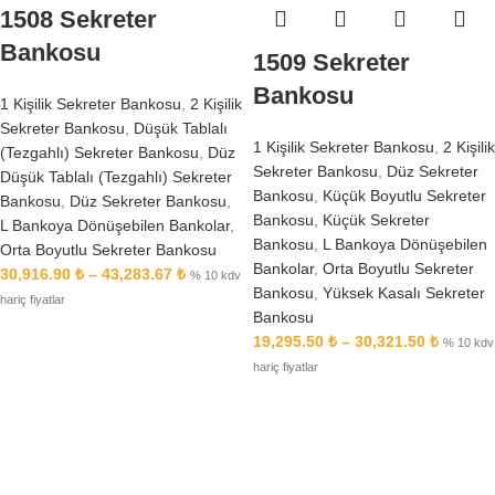
1508 Sekreter
Bankosu
1509 Sekreter
Bankosu
1 Kişilik Sekreter Bankosu
,
2 Kişilik
Sekreter Bankosu
,
Düşük Tablalı
1 Kişilik Sekreter Bankosu
,
2 Kişilik
(Tezgahlı) Sekreter Bankosu
,
Düz
Sekreter Bankosu
,
Düz Sekreter
Düşük Tablalı (Tezgahlı) Sekreter
Bankosu
,
Küçük Boyutlu Sekreter
Bankosu
,
Düz Sekreter Bankosu
,
Bankosu
,
Küçük Sekreter
L Bankoya Dönüşebilen Bankolar
,
Bankosu
,
L Bankoya Dönüşebilen
Orta Boyutlu Sekreter Bankosu
Bankolar
,
Orta Boyutlu Sekreter
30,916.90
₺
–
43,283.67
₺
% 10 kdv
Bankosu
,
Yüksek Kasalı Sekreter
hariç fiyatlar
Bankosu
19,295.50
₺
–
30,321.50
₺
% 10 kdv
hariç fiyatlar