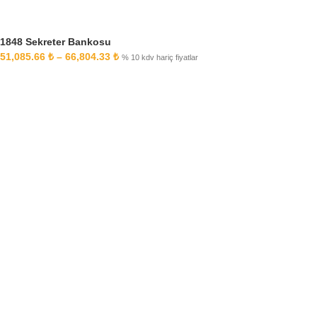
1848 Sekreter Bankosu
51,085.66
₺
–
66,804.33
₺
% 10 kdv hariç fiyatlar