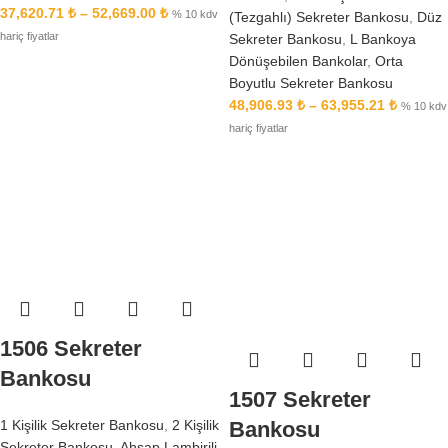
37,620.71
₺
–
52,669.00
₺
% 10 kdv
(Tezgahlı) Sekreter Bankosu
,
Düz
hariç fiyatlar
Sekreter Bankosu
,
L Bankoya
Dönüşebilen Bankolar
,
Orta
Boyutlu Sekreter Bankosu
48,906.93
₺
–
63,955.21
₺
% 10 kdv
hariç fiyatlar
1506 Sekreter
Bankosu
1507 Sekreter
1 Kişilik Sekreter Bankosu
,
2 Kişilik
Bankosu
Sekreter Bankosu
,
Ahşap Lambirili