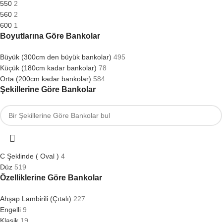
550
2
560
2
600
1
Boyutlarına Göre Bankolar
Büyük (300cm den büyük bankolar)
495
Küçük (180cm kadar bankolar)
78
Orta (200cm kadar bankolar)
584
Şekillerine Göre Bankolar
C Şeklinde ( Oval )
4
Düz
519
Özelliklerine Göre Bankolar
Ahşap Lambirili (Çıtalı)
227
Engelli
9
Klasik
19