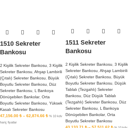
1511 Sekreter
1510 Sekreter
Bankosu
Bankosu
2 Kişilik Sekreter Bankosu
,
3 Kişilik
2 Kişilik Sekreter Bankosu
,
3 Kişilik
Sekreter Bankosu
,
Ahşap Lambirili
Sekreter Bankosu
,
Ahşap Lambirili
(Çıtalı) Sekreter Bankosu
,
Büyük
(Çıtalı) Sekreter Bankosu
,
Büyük
Boyutlu Sekreter Bankosu
,
Düşük
Boyutlu Sekreter Bankosu
,
Düz
Tablalı (Tezgahlı) Sekreter
Sekreter Bankosu
,
L Bankoya
Bankosu
,
Düz Düşük Tablalı
Dönüşebilen Bankolar
,
Orta
(Tezgahlı) Sekreter Bankosu
,
Düz
Boyutlu Sekreter Bankosu
,
Yüksek
Sekreter Bankosu
,
L Bankoya
Kasalı Sekreter Bankosu
Dönüşebilen Bankolar
,
Orta
47,156.00
₺
–
62,874.66
₺
% 10 kdv
Boyutlu Sekreter Bankosu
hariç fiyatlar
43,133.71
₺
–
57,511.62
₺
% 10 kdv