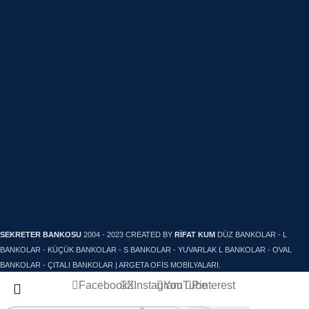
SEKRETER BANKOSU
2004 - 2023 CREATED BY
RİFAT KUM
DÜZ BANKOLAR - L
OFİS DOLAPLARI
BANKOLAR - KÜÇÜK BANKOLAR - S BANKOLAR - YUVARLAK L BANKOLAR - OVAL
BANKOLAR - ÇITALI BANKOLAR | ARGETA OFİS MOBİLYALARI.
ÜRÜNLER
Facebook
X
Instagram
YouTube
Pinterest