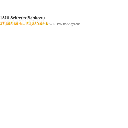
1816 Sekreter Bankosu
37,695.69
₺
–
54,830.09
₺
% 10 kdv hariç fiyatlar