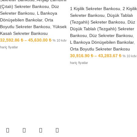
(Çıtalı) Sekreter Bankosu
,
Düz
1 Kişilik Sekreter Bankosu
,
2 Kişilik
Sekreter Bankosu
,
L Bankoya
Sekreter Bankosu
,
Düşük Tablalı
Dönüşebilen Bankolar
,
Orta
(Tezgahlı) Sekreter Bankosu
,
Düz
Boyutlu Sekreter Bankosu
,
Yüksek
Düşük Tablalı (Tezgahlı) Sekreter
Kasalı Sekreter Bankosu
Bankosu
,
Düz Sekreter Bankosu
,
32,592.86
₺
–
45,630.00
₺
% 10 kdv
L Bankoya Dönüşebilen Bankolar
,
hariç fiyatlar
Orta Boyutlu Sekreter Bankosu
30,916.90
₺
–
43,283.67
₺
% 10 kdv
hariç fiyatlar